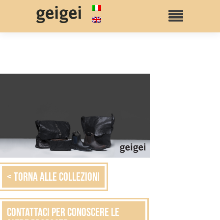
< Torna alle collezioni
Contattaci per conoscere le