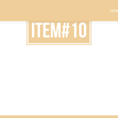
HO
item#10