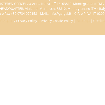
ISTERED OFFICE: via Anna Kuliscioff 16, 63812, Montegranaro (FM), I
HEADQUARTER: Viale dei Monti scn, 63812, Montegranaro (FM), Ital
 e Fax +39 0734 072158 - MAIL: info@geigei.it - C.F. e P.IVA: IT 02
Company Privacy Policy
|
Privacy Cookie Policy
|
Sitemap
|
Credits