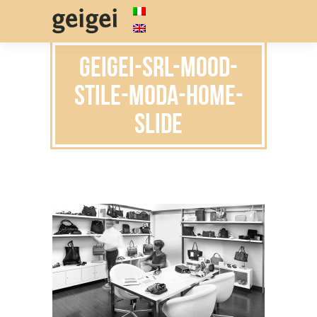
geigei-srl-mood-
stile-moda-home-
slide