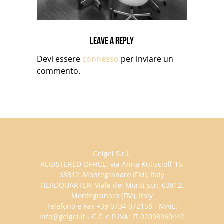
Leave a reply
Devi essere
connesso
per inviare un
commento.
Geigei S.r.l.
REGISTERED OFFICE: via Anna Kuliscioff 16,
63812, Montegranaro (FM), Italy
HEADQUARTER: Viale dei Monti scn, 63812,
Montegranaro (FM), Italy
Telefono e Fax +39 0734 072158 - MAIL:
info@geigei.it - C.F. e P.IVA: IT 02098960442