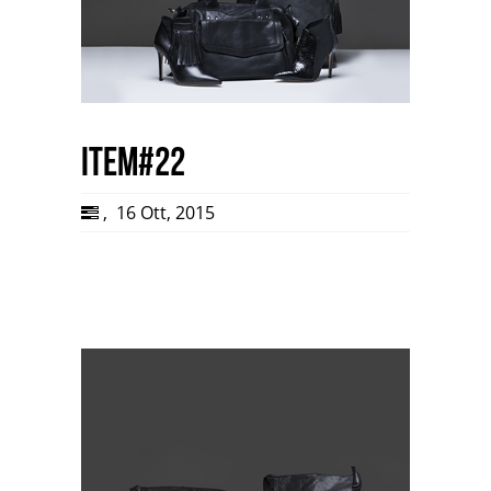
item#22
,
16 Ott, 2015