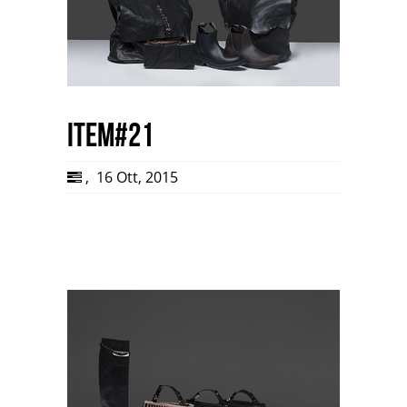
item#21
,
16 Ott, 2015