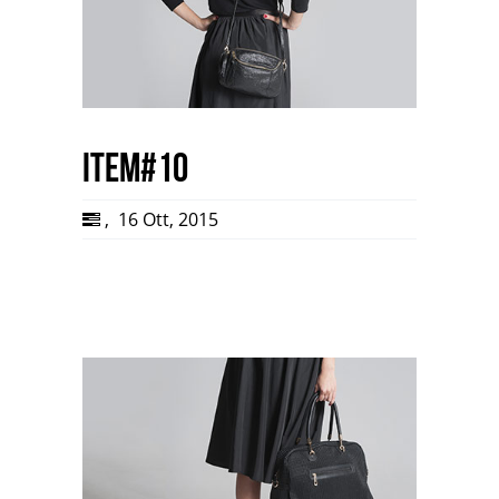
item#10
,
16 Ott, 2015