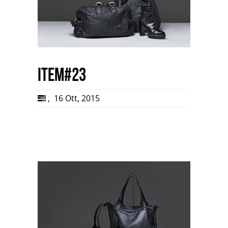
item#23
,
16 Ott, 2015