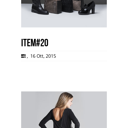
item#20
,
16 Ott, 2015