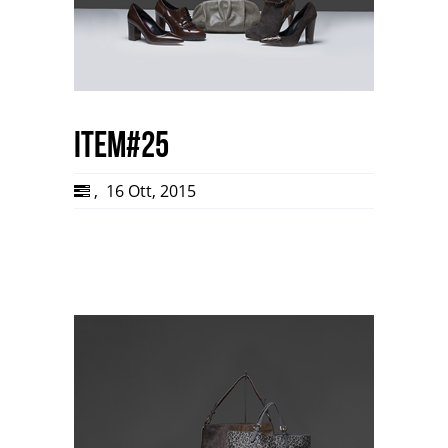
item#25
,
16 Ott, 2015