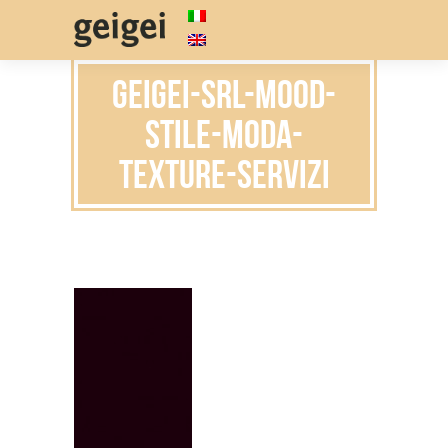
geigei-srl-mood-
stile-moda-
texture-servizi