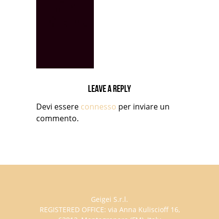
Leave a reply
Devi essere
connesso
per inviare un
commento.
Geigei S.r.l.
REGISTERED OFFICE: via Anna Kuliscioff 16,